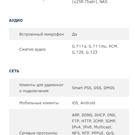
(≤256 Гбайт), NAS
АУДИО
Встроенный микрофон
Да
G.711a, G.711mu, PCM,
Сжатие аудио
G.726, G.723
СЕТЬ
Клиенты для удаленног
Smart PSS, DSS, DMSS
о подключения
Мобильные клиенты
iOS, Android
ARP, DDNS, DHCP, DNS,
FTP, HTTP, ICMP, IGMP,
IPv4, IPv6, Multicast,
Сетевые протоколы
NFS, NTP, PPPoE, QoS,