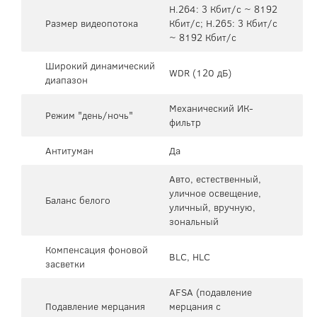
H.264: 3 Кбит/с ~ 8192
Размер видеопотока
Кбит/с; H.265: 3 Кбит/с
~ 8192 Кбит/с
Широкий динамический
WDR (120 дБ)
диапазон
Механический ИК-
Режим "день/ночь"
фильтр
Антитуман
Да
Авто, естественный,
уличное освещение,
Баланс белого
уличный, вручную,
зональный
Компенсация фоновой
BLC, HLC
засветки
AFSA (подавление
Подавление мерцания
мерцания с