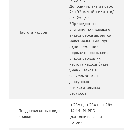
~ 25 к/с
Дополнительный поток
2: 1920×1080 при 1 к/
с ~ 25 к/с
*Приведенные
значения для каждого
Частота кадров
видеопотока являются
максимальными; при
одновременной
передаче нескольких
видеопотоков их
частота кадров будет
уменьшаться в
зависимости от
доступных
вычислительных
ресурсов.
H.265+, H.264+, H.265,
Поддерживаемые видео
H.264, MJPEG
кодеки
(дополнительный
поток)