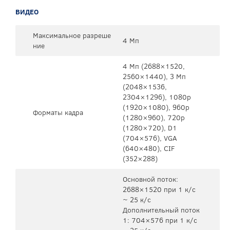
ВИДЕО
Максимальное разреше
4 Мп
ние
4 Мп (2688×1520,
2560×1440), 3 Мп
(2048×1536,
2304×1296), 1080p
(1920×1080), 960p
Форматы кадра
(1280×960), 720p
(1280×720), D1
(704×576), VGA
(640×480), CIF
(352×288)
Основной поток:
2688×1520 при 1 к/с
~ 25 к/с
Дополнительный поток
1: 704×576 при 1 к/с