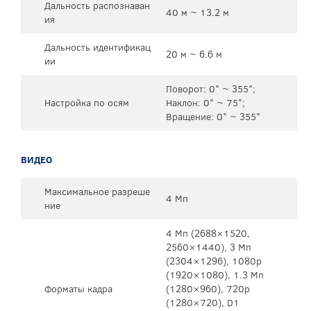
Дальность распознаван
40 м ~ 13.2 м
ия
Дальность идентификац
20 м ~ 6.6 м
ии
Поворот: 0° ~ 355°;
Настройка по осям
Наклон: 0° ~ 75°;
Вращение: 0° ~ 355°
ВИДЕО
Максимальное разреше
4 Мп
ние
4 Мп (2688×1520,
2560×1440), 3 Мп
(2304×1296), 1080р
(1920×1080), 1.3 Мп
Форматы кадра
(1280×960), 720p
(1280×720), D1