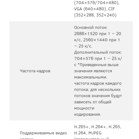
(704×576/704×480),
VGA (640×480), CIF
(352×288, 352×240)
Основной поток:
2688×1520 при 1 ~ 20
к/c, 2560×1440 при 1
~ 25 к/c.
Дополнительный поток:
704×576 при 1 ~ 25 к/
с *Приведенные выше
Частота кадров
значения являются
максимальными.
частота кадров каждого
потока; для нескольких
потоков значения будут
зависеть от общей
мощности
кодирования.
H.265+, H.264+, H.265,
Поддерживаемые видео
H.264, MJPEG
кодеки
(дополнительный