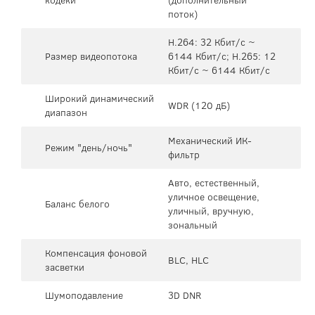
поток)
H.264: 32 Кбит/с ~
Размер видеопотока
6144 Кбит/с; H.265: 12
Кбит/с ~ 6144 Кбит/с
Широкий динамический
WDR (120 дБ)
диапазон
Механический ИК-
Режим "день/ночь"
фильтр
Авто, естественный,
уличное освещение,
Баланс белого
уличный, вручную,
зональный
Компенсация фоновой
BLC, HLC
засветки
Шумоподавление
3D DNR