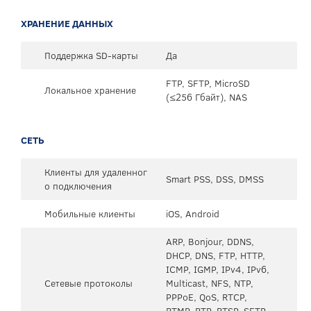
ХРАНЕНИЕ ДАННЫХ
Поддержка SD-карты
Да
FTP, SFTP, MicroSD
Локальное хранение
(≤256 Гбайт), NAS
СЕТЬ
Клиенты для удаленног
Smart PSS, DSS, DMSS
о подключения
Мобильные клиенты
iOS, Android
ARP, Bonjour, DDNS,
DHCP, DNS, FTP, HTTP,
ICMP, IGMP, IPv4, IPv6,
Сетевые протоколы
Multicast, NFS, NTP,
PPPoE, QoS, RTCP,
RTMP, RTP, RTSP, SFTP,