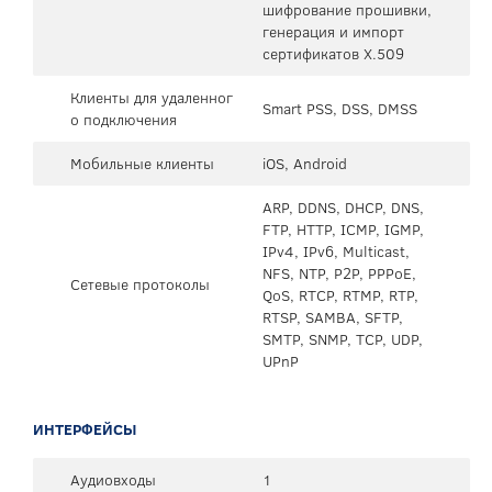
шифрование прошивки,
генерация и импорт
сертификатов X.509
Клиенты для удаленног
Smart PSS, DSS, DMSS
о подключения
Мобильные клиенты
iOS, Android
ARP, DDNS, DHCP, DNS,
FTP, HTTP, ICMP, IGMP,
IPv4, IPv6, Multicast,
NFS, NTP, P2P, PPPoE,
Сетевые протоколы
QoS, RTCP, RTMP, RTP,
RTSP, SAMBA, SFTP,
SMTP, SNMP, TCP, UDP,
UPnP
ИНТЕРФЕЙСЫ
Аудиовходы
1