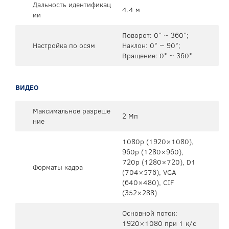
Дальность идентификац
4.4 м
ии
Поворот: 0° ~ 360°;
Настройка по осям
Наклон: 0° ~ 90°;
Вращение: 0° ~ 360°
ВИДЕО
Максимальное разреше
2 Мп
ние
1080p (1920×1080),
960p (1280×960),
720p (1280×720), D1
Форматы кадра
(704×576), VGA
(640×480), CIF
(352×288)
Основной поток:
1920×1080 при 1 к/с