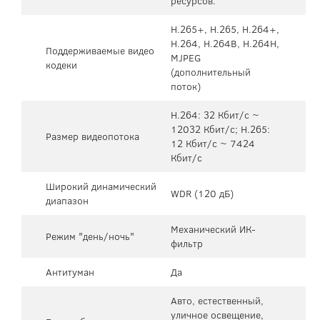
ресурсов.
H.265+, H.265, H.264+,
H.264, H.264B, H.264H,
Поддерживаемые видео
MJPEG
кодеки
(дополнительный
поток)
H.264: 32 Кбит/с ~
12032 Кбит/с; H.265:
Размер видеопотока
12 Кбит/с ~ 7424
Кбит/с
Широкий динамический
WDR (120 дБ)
диапазон
Механический ИК-
Режим "день/ночь"
фильтр
Антитуман
Да
Авто, естественный,
уличное освещение,