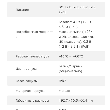
DC 12 В, PoE (802.3af),
Питание
ePoE
Базовая: 4 Вт (12 В),
5.8 Вт (PoE).
Потребляемая мощност
Максимальная (H.265,
ь
WDR, видеоаналитика,
ИК-подсветка): 6.2 Вт
(12 В), 8.3 Вт (PoE)
Рабочая температура
-40°C ~ +60°C
Белый/Черный
Цвет корпуса
(опционально)
Класс защиты
IP67
Материал корпуса
Металл
Габаритные размеры
192.7×70.5×66.4 мм