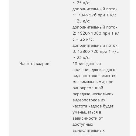
~ 25 к/с;
дополнительный поток
1: 704×576 при 1 к/с
~ 25 к/с;
дополнительный поток
2: 1920×1080 при 1 к/
с ~ 25 к/с;
дополнительный поток
3: 1280×720 при 1 к/с
~ 25 к/с.
Частота кадров
*Приведенные
значения для каждого
видеопотока являются
максимальными; при
одновременной
передаче нескольких
видеопотоков их
частота кадров будет
уменьшаться в
зависимости от
доступных
вычислительных