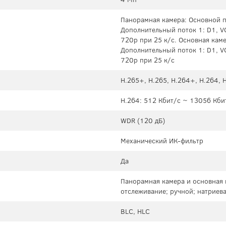
Панорамная камера: Основной по
Дополнительный поток 1: D1, VG
720p при 25 к/с. Основная каме
Дополнительный поток 1: D1, VG
720p при 25 к/с
H.265+, H.265, H.264+, H.264,
H.264: 512 Кбит/с ~ 13056 Кби
WDR (120 дБ)
Механический ИК-фильтр
Да
Панорамная камера и основная 
отслеживание; ручной; натриева
BLC, HLC