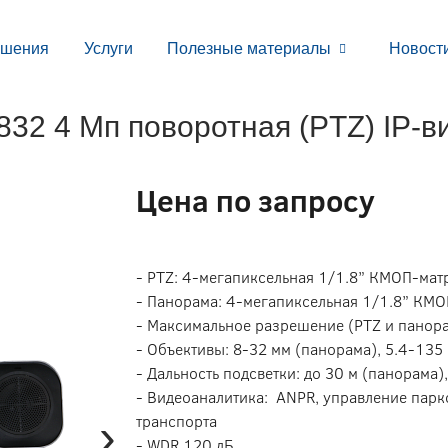
ешения
Услуги
Полезные материалы
Новост
32 4 Мп поворотная (PTZ) IP-
Цена по запросу
- PTZ: 4-мегапиксельная 1/1.8” КМОП-мат
- Панорама: 4-мегапиксельная 1/1.8” КМ
- Максимальное разрешение (PTZ и панора
- Объективы: 8-32 мм (панорама), 5.4-135
- Дальность подсветки: до 30 м (панорама)
- Видеоаналитика: ANPR, управление парк
›
транспорта
- WDR 120 дБ