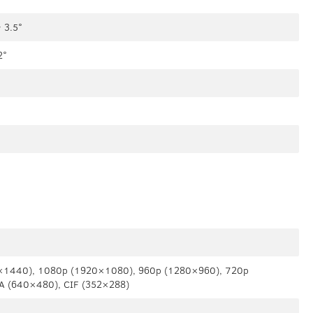
 3.5°
2°
×1440), 1080p (1920×1080), 960p (1280×960), 720p
A (640×480), CIF (352×288)