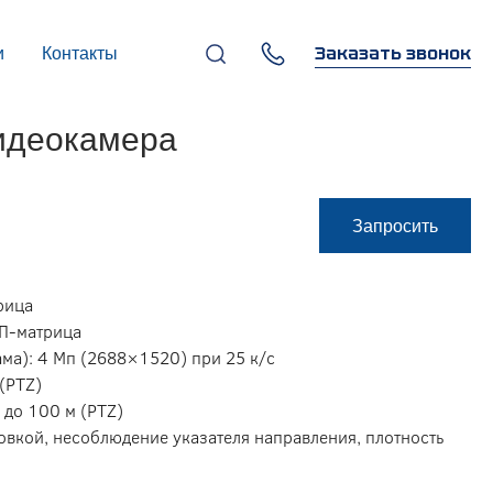
Заказать звонок
и
Контакты
+7 (495) 669-97-07
видеокамера
г. Москва, 119270,
Лужнецкая наб., д. 6, стр. 1,
бизнес-центр "Панорама-
Центр"
info@infocom-pro.ru
Запросить
рица
ОП-матрица
ма): 4 Мп (2688×1520) при 25 к/с
 (PTZ)
, до 100 м (PTZ)
овкой, несоблюдение указателя направления, плотность