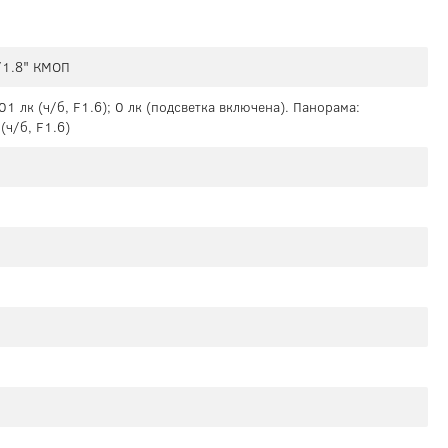
/1.8" КМОП
001 лк (ч/б, F1.6); 0 лк (подсветка включена). Панорама:
(ч/б, F1.6)