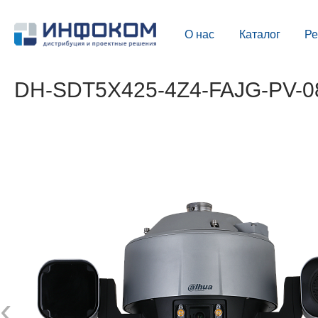
О нас
Каталог
Р
DH-SDT5X425-4Z4-FAJG-PV-08
‹