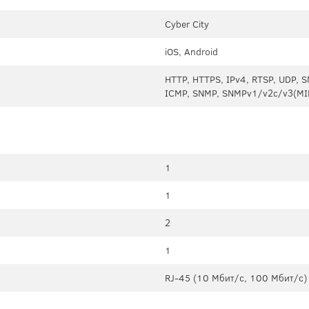
Cyber City
iOS, Android
HTTP, HTTPS, IPv4, RTSP, UDP, S
ICMP, SNMP, SNMPv1/v2c/v3(MIB-
1
1
2
1
RJ-45 (10 Мбит/с, 100 Мбит/с)