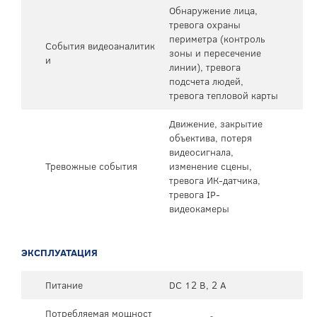
Обнаружение лица,
тревога охраны
периметра (контроль
События видеоаналитик
зоны и пересечение
и
линии), тревога
подсчета людей,
тревога тепловой карты
Движение, закрытие
объектива, потеря
видеосигнала,
Тревожные события
изменение сцены,
тревога ИК-датчика,
тревога IP-
видеокамеры
ЭКСПЛУАТАЦИЯ
Питание
DC 12 В, 2 А
Потребляемая мощност