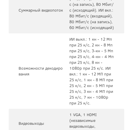
с (на запись), 80 Мбит/
Суммарный видеопоток
с (исходящий). ИИ вкл.:
80 Мбит/с (входящий),
80 Мбит/с (на запись),
60 Мбит/с (исходящий)
ИИ выкл.: 1 кн - 12 Мп
при 25 к/с, 2 кн - 8 Мп
при 25 к/с, 3-кн - 5 Мп
при 25 к/с, 4-кн - 4 Мп
при 25 к/с, 8 кн -
Возможности декодиро
1080p при 25 к/с. ИИ
вания
вкл.: 1 кн - 12 МП при
25 к/с, 1 кн - 8 МП при
25 к/с, 2 кн - 5 МП при
25 к/с, 3 кн - 4 МП при
25 к/с, 7 кн - 1080p
при 25 к/с.
1 VGA, 1 HDMI
(независимые
Видеовыходы
видеовыходы,