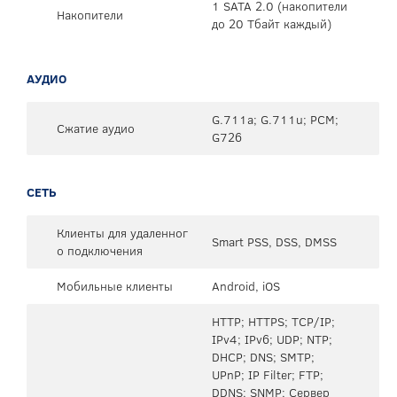
1 SATA 2.0 (накопители
Накопители
до 20 Тбайт каждый)
АУДИО
G.711a; G.711u; PCM;
Сжатие аудио
G726
СЕТЬ
Клиенты для удаленног
Smart PSS, DSS, DMSS
о подключения
Мобильные клиенты
Android, iOS
HTTP; HTTPS; TCP/IP;
IPv4; IPv6; UDP; NTP;
DHCP; DNS; SMTP;
UPnP; IP Filter; FTP;
DDNS; SNMP; Сервер