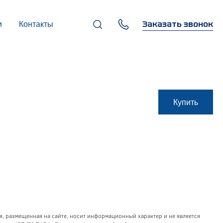
Заказать звонок
и
Контакты
+7 (495) 669-97-07
г. Москва, 119270,
Лужнецкая наб., д. 6, стр. 1,
бизнес-центр "Панорама-
Центр"
info@infocom-pro.ru
Купить
я, размещенная на сайте, носит информационный характер и не является