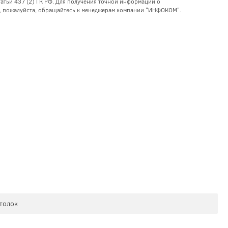
тьи 437 (2) ГК РФ. Для получения точной информации о
уг, пожалуйста, обращайтесь к менеджерам компании "ИНФОКОМ".
отолок