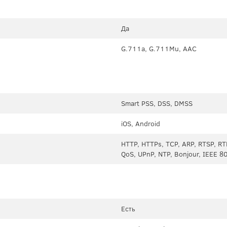
Да
G.711a, G.711Mu, AAC
Smart PSS, DSS, DMSS
iOS, Android
HTTP, HTTPs, TCP, ARP, RTSP, RT
QoS, UPnP, NTP, Bonjour, IEEE 
Есть