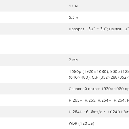
11 м
5.5 м
Поворот: -30° ~ 30°; Наклон: 0
2 Мп
1080p (1920×1080), 960p (12
(640×480), CIF (352×288/352
Основной поток: 1920×1080 пр
H.265+, H.265, H.264+, H.264,
H.264H:16 Кбит/с ~ 10240 Кбит
WDR (120 дБ)