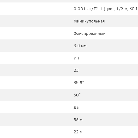
0.001 лк/F2.1 (цвет, 1/3 c, 30 I
Миникупольная
Фиксированный
3.6 мм
ИК
23
89.5°
50°
Да
55 м
22 м