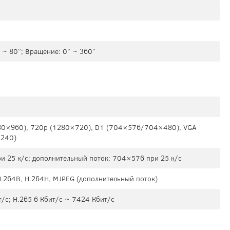
° ~ 80°; Вращение: 0° ~ 360°
80×960), 720p (1280×720), D1 (704×576/704×480), VGA
×240)
и 25 к/с; дополнительный поток: 704×576 при 25 к/с
 H.264B, H.264H, MJPEG (дополнительный поток)
/с; H.265 6 Кбит/с ~ 7424 Кбит/с