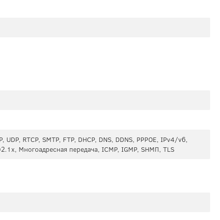
P, UDP, RTCP, SMTP, FTP, DHCP, DNS, DDNS, PPPOE, IPv4/v6,
802.1x, Многоадресная передача, ICMP, IGMP, SНМП, TLS