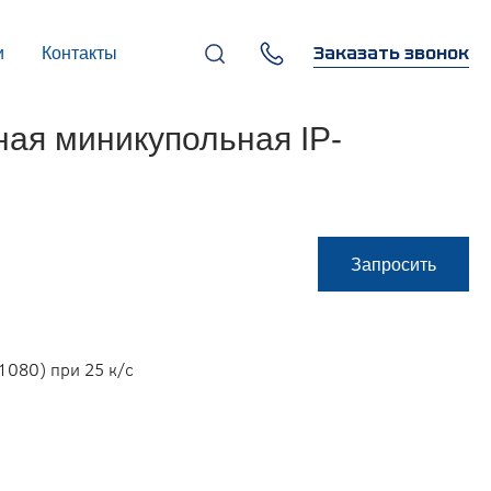
Заказать звонок
и
Контакты
+7 (495) 669-97-07
ая миникупольная IP-
г. Москва, 119270,
Лужнецкая наб., д. 6, стр. 1,
бизнес-центр "Панорама-
Центр"
info@infocom-pro.ru
Запросить
1080) при 25 к/с