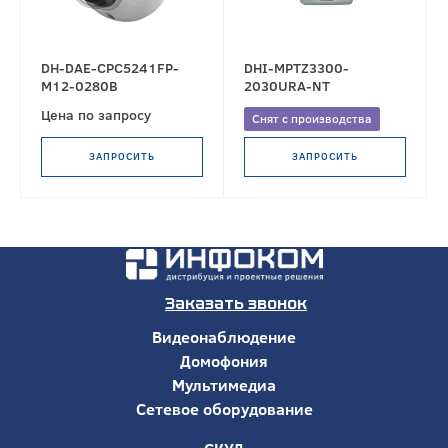
DH-DAE-CPC5241FP-
DHI-MPTZ3300-
M12-0280B
2030URA-NT
Цена по запросу
Снят с производства
ЗАПРОСИТЬ
ЗАПРОСИТЬ
Заказать звонок
Видеонаблюдение
Домофония
Мультимедиа
Сетевое оборудование